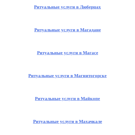
Ритуальные услуги в Люберцах
Ритуальные услуги в Магадане
Ритуальные услуги в Магасе
Ритуальные услуги в Магнитогорске
Ритуальные услуги в Майкопе
Ритуальные услуги в Махачкале