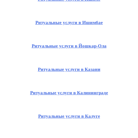
Ритуальные услуги в Ишимбае
Ритуальные услуги в Йошкар-Ола
Ритуальные услуги в Казани
Ритуальные услуги в Калининграде
Ритуальные услуги в Калуге