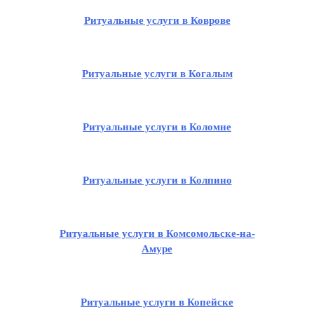
Ритуальные услуги в Коврове
Ритуальные услуги в Когалым
Ритуальные услуги в Коломне
Ритуальные услуги в Колпино
Ритуальные услуги в Комсомольске-на-
Амуре
Ритуальные услуги в Копейске