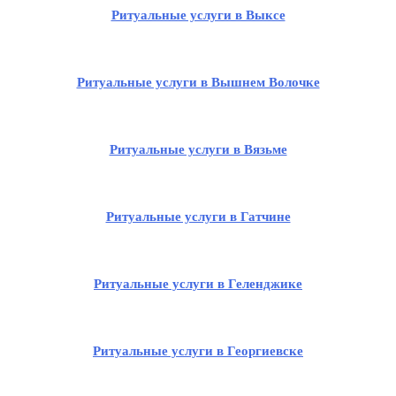
Ритуальные услуги в Выксе
Ритуальные услуги в Вышнем Волочке
Ритуальные услуги в Вязьме
Ритуальные услуги в Гатчине
Ритуальные услуги в Геленджике
Ритуальные услуги в Георгиевске