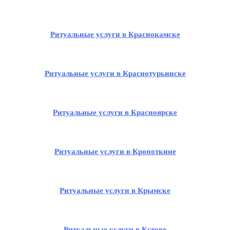
Ритуальные услуги в Краснокамске
Ритуальные услуги в Краснотурьинске
Ритуальные услуги в Красноярске
Ритуальные услуги в Кропоткине
Ритуальные услуги в Крымске
Ритуальные услуги в Кстово