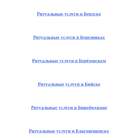
Ритуальные услуги в Бердске
Ритуальные услуги в Березниках
Ритуальные услуги в Берёзовском
Ритуальные услуги в Бийске
Ритуальные услуги в Биробиджане
Ритуальные услуги в Благовещенске