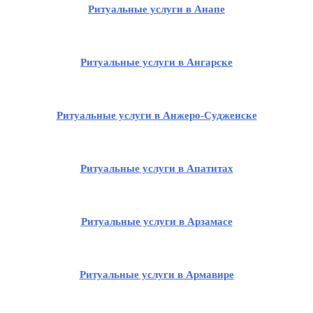
Ритуальные услуги в Анапе
Ритуальные услуги в Ангарске
Ритуальные услуги в Анжеро-Судженске
Ритуальные услуги в Апатитах
Ритуальные услуги в Арзамасе
Ритуальные услуги в Армавире