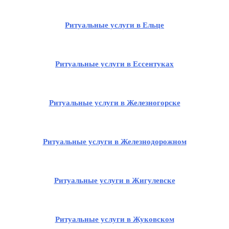
Ритуальные услуги в Ельце
Ритуальные услуги в Ессентуках
Ритуальные услуги в Железногорске
Ритуальные услуги в Железнодорожном
Ритуальные услуги в Жигулевске
Ритуальные услуги в Жуковском