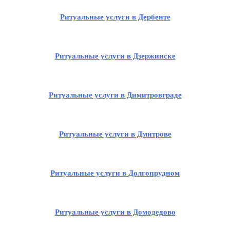
Ритуальные услуги в Дербенте
Ритуальные услуги в Дзержинске
Ритуальные услуги в Димитровграде
Ритуальные услуги в Дмитрове
Ритуальные услуги в Долгопрудном
Ритуальные услуги в Домодедово