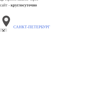
сайт -
круглосуточно
САНКТ-ПЕТЕРБУРГ
Выберите филиал:
Североморск
Тверь
Ставрополь
Энгельс
Сунжа
Тюмень
Хабаровск
Ярославль
8(800)5527584
Заказать звонок
Похоронное бюро в Санкт-Петербурге
Услуги
Каталог товаров
Цены