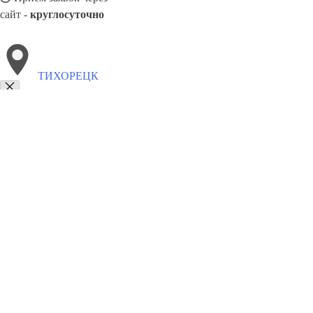
сайт -
круглосуточно
ТИХОРЕЦК
Выберите филиал:
Энгельс
Черкесск
Улан-Удэ
Шахты
Щёлково
Чех
Шадринск
Хасавюрт
8(800)5527584
Заказать звонок
Похоронное бюро в Тихорецке
Услуги
Каталог товаров
Цены
Сотрудн