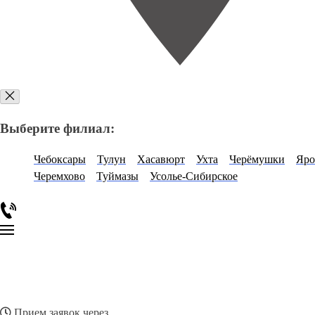
Выберите филиал:
Чебоксары
Тулун
Хасавюрт
Ухта
Черёмушки
Яро
Черемхово
Туймазы
Усолье-Сибирское
Прием заявок через