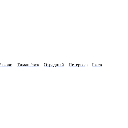
лково
Тимашёвск
Отрадный
Петергоф
Ржев