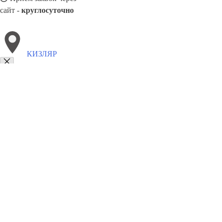
сайт -
круглосуточно
КИЗЛЯР
Выберите филиал:
Клин
Кострома
Ярцево
Сосновый Бор
Черкесск
Комсомольск-на-Амуре
Октябрьский
Туймазы
Липе
8(800)5527584
Заказать звонок
Похоронное бюро в Кизляре
Услуги
Каталог товаров
Цены
Сотруднич