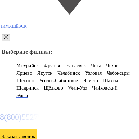
ТИМАШЁВСК
Выберите филиал:
Уссурийск
Фрязево
Чапаевск
Чита
Чехов
Ярцево
Якутск
Челябинск
Узловая
Чебоксары
Щекино
Усолье-Сибирское
Элиста
Шахты
Шадринск
Щёлково
Улан-Удэ
Чайковский
Эжва
8(800)5527584
Заказать звонок