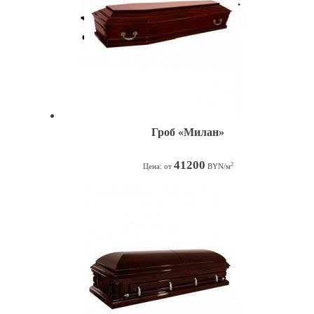
Гроб «Милан»
41200
2
Цена: от
BYN/м