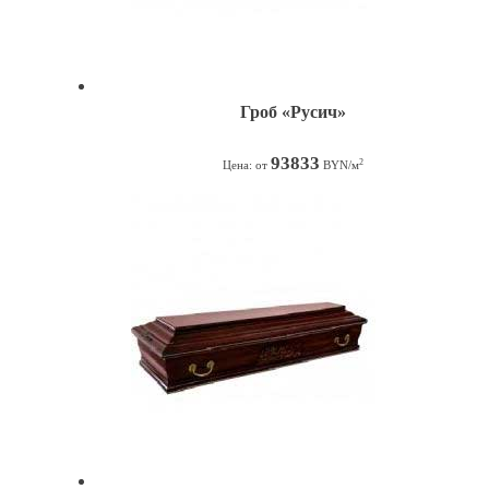
Гроб «Русич»
93833
2
Цена: от
BYN/м