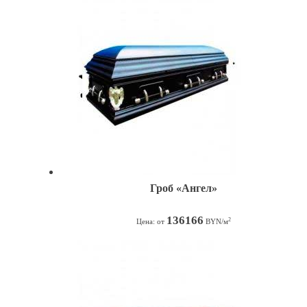
Гроб «Ангел»
136166
2
Цена: от
BYN/м