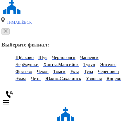
ТИМАШЁВСК
Выберите филиал:
Щёлково
Шуя
Черногорск
Чапаевск
Черёмушки
Ханты-Мансийск
Тулун
Энгельс
Фрязево
Чехов
Томск
Ухта
Тула
Череповец
Эжва
Чита
Южно-Сахалинск
Узловая
Ярцево