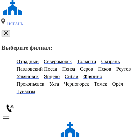
НЯГАНЬ
Выберите филиал:
Отрадный
Североморск
Тольятти
Сызрань
Павловский Посад
Пенза
Серов
Псков
Реутов
Ульяновск
Ярцево
Сибай
Фрязино
Прокопьевск
Ухта
Черногорск
Томск
Орёл
Туймазы