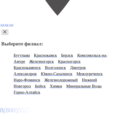
АБАКАН
Выберите филиал:
Бугульма
Краснокамск
Бердск
Комсомольск-на-
Амуре
Железногорск
Красногорск
Краснокаменск
Волгодонск
Дмитров
Александров
Южно-Сахалинск
Междуреченск
Наро-Фоминск
Железнодорожный
Нижний
Новгород
Бийск
Химки
Минеральные Воды
Горно-Алтайск
8(800)5527584