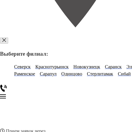
Выберите филиал:
Северск
Краснотурьинск
Новокузнецк
Саранск
Эл
Раменское
Сарапул
Одинцово
Стерлитамак
Сибай
Прием заявок через