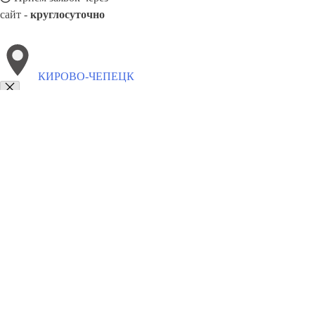
сайт -
круглосуточно
КИРОВО-ЧЕПЕЦК
Выберите филиал:
Сунжа
Эжва
Фрязино
Санкт-Петербург
Щекино
Рыбинск
Нерюнгри
Сочи
8(800)5527584
Заказать звонок
Металлоконструкции в Кирово-Чепецке
Изготовление
Услуги
Цены
С