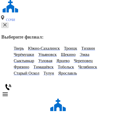
СОЧИ
Выберите филиал:
Тверь
Южно-Сахалинск
Троицк
Тихвин
Черёмушки
Ульяновск
Щекино
Эжва
Сыктывкар
Узловая
Ярцево
Череповец
Фрязино
Тимашёвск
Тобольск
Челябинск
Старый Оскол
Тулун
Ярославль