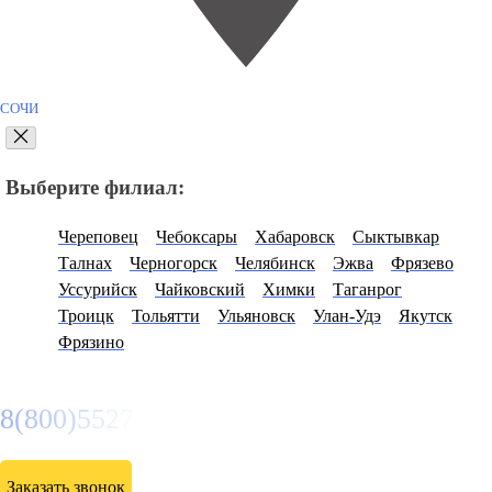
СОЧИ
Выберите филиал:
Череповец
Чебоксары
Хабаровск
Сыктывкар
Талнах
Черногорск
Челябинск
Эжва
Фрязево
Уссурийск
Чайковский
Химки
Таганрог
Троицк
Тольятти
Ульяновск
Улан-Удэ
Якутск
Фрязино
8(800)5527584
Заказать звонок