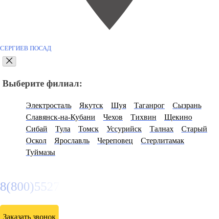
СЕРГИЕВ ПОСАД
Выберите филиал:
Электросталь
Якутск
Шуя
Таганрог
Сызрань
Славянск-на-Кубани
Чехов
Тихвин
Щекино
Сибай
Тула
Томск
Уссурийск
Талнах
Старый
Оскол
Ярославль
Череповец
Стерлитамак
Туймазы
8(800)5527584
Заказать звонок