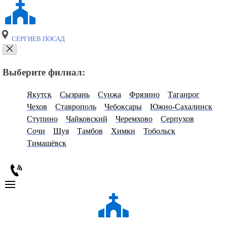
СЕРГИЕВ ПОСАД
Выберите филиал:
Якутск
Сызрань
Сунжа
Фрязино
Таганрог
Чехов
Ставрополь
Чебоксары
Южно-Сахалинск
Ступино
Чайковский
Черемхово
Серпухов
Сочи
Шуя
Тамбов
Химки
Тобольск
Тимашёвск