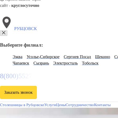
сайт -
круглосуточно
РУБЦОВСК
Выберите филиал:
Эжва
Усолье-Сибирское
Сергиев Посад
Щекино
С
Чапаевск
Сызрань
Электросталь
Тобольск
8(800)5527584
Заказать звонок
Столешницы в Рубцовске
Услуги
Цены
Сотрудничество
Контакты