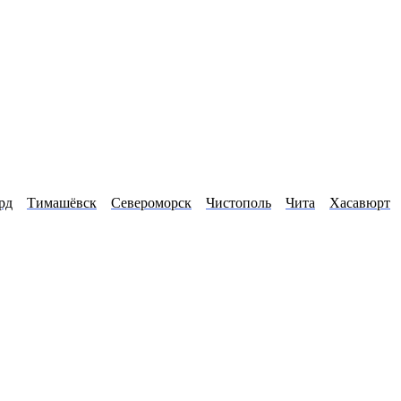
рд
Тимашёвск
Североморск
Чистополь
Чита
Хасавюрт