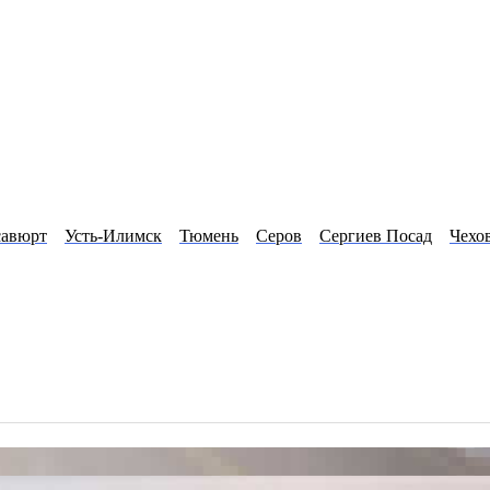
савюрт
Усть-Илимск
Тюмень
Серов
Сергиев Посад
Чехо