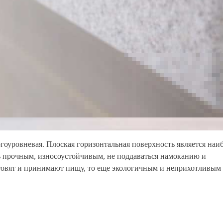
оуровневая. Плоская горизонтальная поверхность является наи
 прочным, износоустойчивым, не поддаваться намоканию и
отовят и принимают пищу, то еще экологичным и неприхотливым