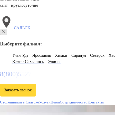
сайт -
круглосуточно
САЛЬСК
Выберите филиал:
Улан-Удэ
Ярославль
Химки
Сарапул
Северск
Ха
Южно-Сахалинск
Элиста
8(800)5527584
Заказать звонок
Столешницы в Сальске
Услуги
Цены
Сотрудничество
Контакты