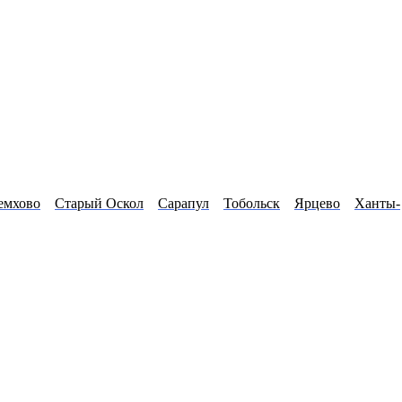
емхово
Старый Оскол
Сарапул
Тобольск
Ярцево
Ханты-