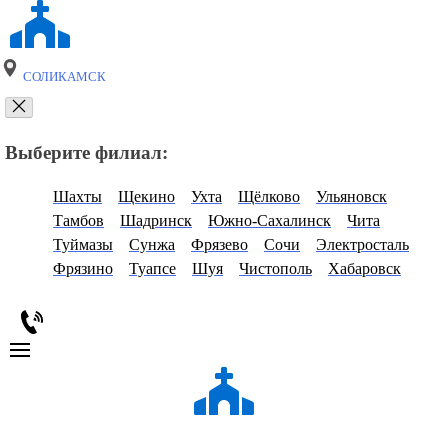
СОЛИКАМСК
Выберите филиал:
Шахты
Щекино
Ухта
Щёлково
Ульяновск
Тамбов
Шадринск
Южно-Сахалинск
Чита
Туймазы
Сунжа
Фрязево
Сочи
Электросталь
Фрязино
Туапсе
Шуя
Чистополь
Хабаровск