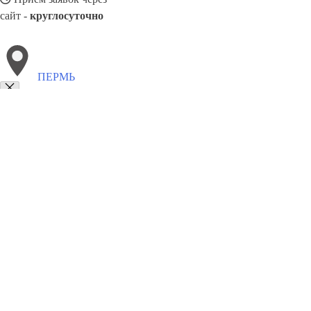
сайт -
круглосуточно
ПЕРМЬ
Выберите филиал:
Санкт-Петербург
Петергоф
Ступино
Пушкин
Тим
Троицк
Черкесск
Сунжа
Чусовой
8(800)5527584
Заказать звонок
Окна в Перми
Профили
Ст