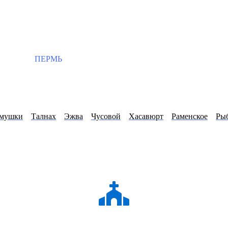
ПЕРМЬ
ёмушки
Талнах
Эжва
Чусовой
Хасавюрт
Раменское
Ры