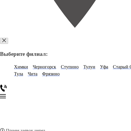
Выберите филиал:
Химки
Черногорск
Ступино
Тулун
Уфа
Старый 
Тула
Чита
Фрязино
Прием заявок через