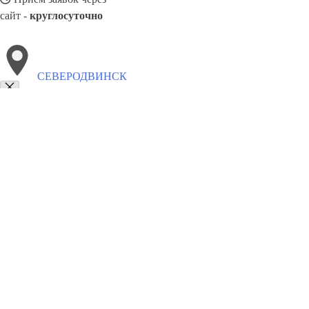
сайт -
круглосуточно
СЕВЕРОДВИНСК
Выберите филиал:
Сыктывкар
Ханты-Мансийск
Чита
Ярославль
Чер
Череповец
Фрязево
Старый Оскол
Уссурийск
8(800)5527584
Заказать звонок
Окна в Северодвинске
Профили
Ст