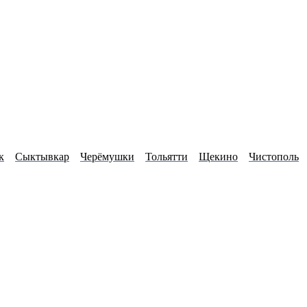
к
Сыктывкар
Черёмушки
Тольятти
Щекино
Чистополь