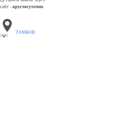
сайт -
круглосуточно
ТАМБОВ
Выберите филиал:
Ухта
Черемхово
Щёлково
Чапаевск
Шуя
Чита
Ч
Тобольск
Хабаровск
Усть-Илимск
8(800)5527584
Заказать звонок
Окна в Тамбове
Профили
Ст