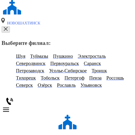
НОВОШАХТИНСК
Выберите филиал:
Шуя
Туймазы
Пушкино
Электросталь
Северодвинск
Первоуральск
Саранск
Петрозаводск
Усолье-Сибирское
Троицк
Тихорецк
Тобольск
Петергоф
Пенза
Россошь
Северск
Озёрск
Рославль
Ульяновск