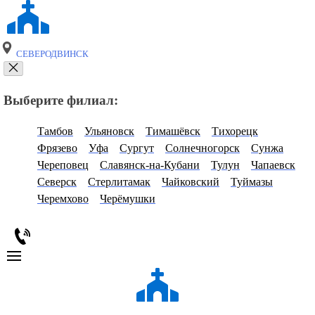
СЕВЕРОДВИНСК
Выберите филиал:
Тамбов
Ульяновск
Тимашёвск
Тихорецк
Фрязево
Уфа
Сургут
Солнечногорск
Сунжа
Череповец
Славянск-на-Кубани
Тулун
Чапаевск
Северск
Стерлитамак
Чайковский
Туймазы
Черемхово
Черёмушки