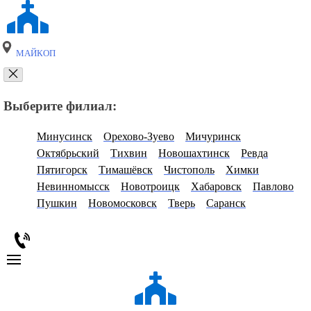
МАЙКОП
Выберите филиал:
Минусинск
Орехово-Зуево
Мичуринск
Октябрьский
Тихвин
Новошахтинск
Ревда
Пятигорск
Тимашёвск
Чистополь
Химки
Невинномысск
Новотроицк
Хабаровск
Павлово
Пушкин
Новомосковск
Тверь
Саранск