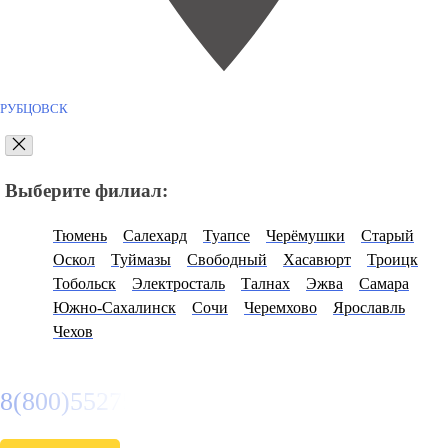
РУБЦОВСК
Выберите филиал:
Тюмень
Салехард
Туапсе
Черёмушки
Старый
Оскол
Туймазы
Свободный
Хасавюрт
Троицк
Тобольск
Электросталь
Талнах
Эжва
Самара
Южно-Сахалинск
Сочи
Черемхово
Ярославль
Чехов
8(800)5527584