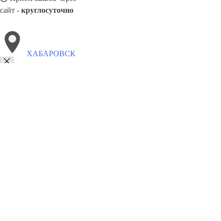
сайт -
круглосуточно
ХАБАРОВСК
Выберите филиал:
Электросталь
Череповец
Хасавюрт
Элиста
Черкес
Южно-Сахалинск
Чебоксары
Шуя
Чапаевск
8(800)5527584
Заказать звонок
Благоустройство в Хабаровске
Памятники
Ограды
Укладка плитки
Це