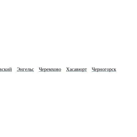
вский
Энгельс
Черемхово
Хасавюрт
Черногорск