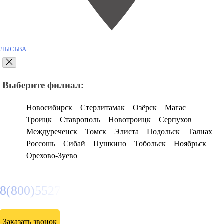
ЛЫСЬВА
Выберите филиал:
Новосибирск
Стерлитамак
Озёрск
Магас
Троицк
Ставрополь
Новотроицк
Серпухов
Междуреченск
Томск
Элиста
Подольск
Талнах
Россошь
Сибай
Пушкино
Тобольск
Ноябрьск
Орехово-Зуево
8(800)5527584
Заказать звонок