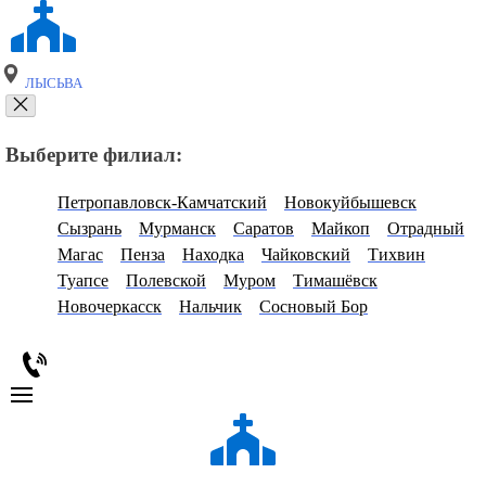
ЛЫСЬВА
Выберите филиал:
Петропавловск-Камчатский
Новокуйбышевск
Сызрань
Мурманск
Саратов
Майкоп
Отрадный
Магас
Пенза
Находка
Чайковский
Тихвин
Туапсе
Полевской
Муром
Тимашёвск
Новочеркасск
Нальчик
Сосновый Бор