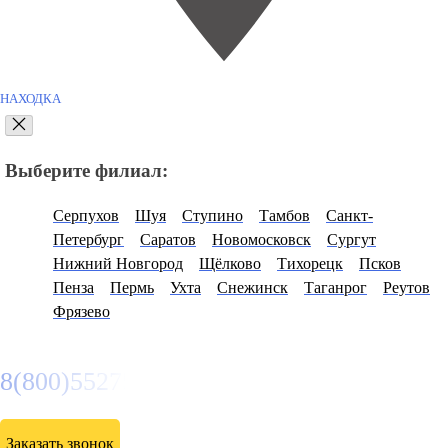
НАХОДКА
Выберите филиал:
Серпухов
Шуя
Ступино
Тамбов
Санкт-
Петербург
Саратов
Новомосковск
Сургут
Нижний Новгород
Щёлково
Тихорецк
Псков
Пенза
Пермь
Ухта
Снежинск
Таганрог
Реутов
Фрязево
8(800)5527584
Заказать звонок