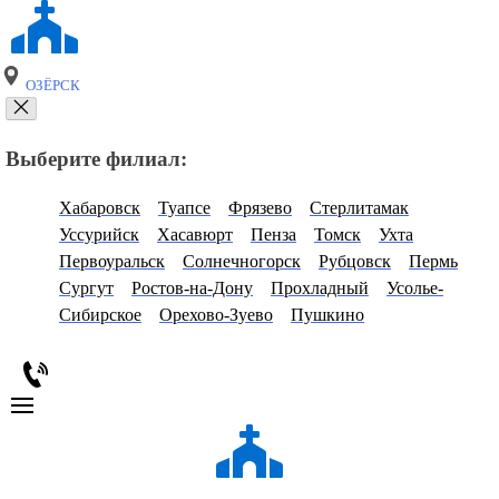
ОЗЁРСК
Выберите филиал:
Хабаровск
Туапсе
Фрязево
Стерлитамак
Уссурийск
Хасавюрт
Пенза
Томск
Ухта
Первоуральск
Солнечногорск
Рубцовск
Пермь
Сургут
Ростов-на-Дону
Прохладный
Усолье-
Сибирское
Орехово-Зуево
Пушкино