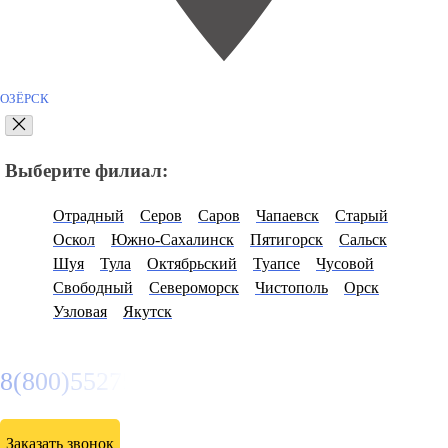
ОЗЁРСК
Выберите филиал:
Отрадный
Серов
Саров
Чапаевск
Старый
Оскол
Южно-Сахалинск
Пятигорск
Сальск
Шуя
Тула
Октябрьский
Туапсе
Чусовой
Свободный
Североморск
Чистополь
Орск
Узловая
Якутск
8(800)5527584
Заказать звонок