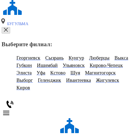
БУГУЛЬМА
Выберите филиал:
Георгиевск
Сызрань
Кунгур
Люберцы
Выкса
Губкин
Ишимбай
Ульяновск
Кирово-Чепецк
Элиста
Уфа
Кстово
Шуя
Магнитогорск
Выборг
Геленджик
Ивантеевка
Жигулевск
Киров