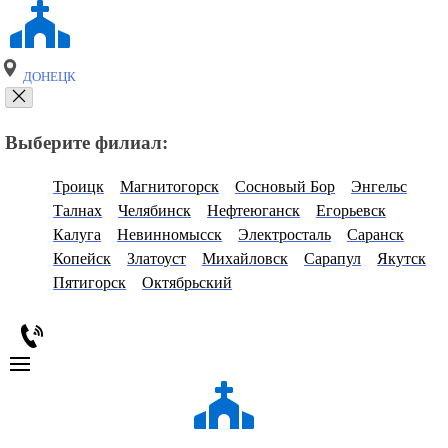
ДОНЕЦК
Выберите филиал:
Троицк
Магнитогорск
Сосновый Бор
Энгельс
Талнах
Челябинск
Нефтеюганск
Егорьевск
Калуга
Невинномысск
Электросталь
Саранск
Копейск
Златоуст
Михайловск
Сарапул
Якутск
Пятигорск
Октябрьский