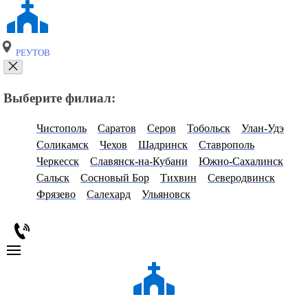
РЕУТОВ
Выберите филиал:
Чистополь
Саратов
Серов
Тобольск
Улан-Удэ
Соликамск
Чехов
Шадринск
Ставрополь
Черкесск
Славянск-на-Кубани
Южно-Сахалинск
Сальск
Сосновый Бор
Тихвин
Северодвинск
Фрязево
Салехард
Ульяновск