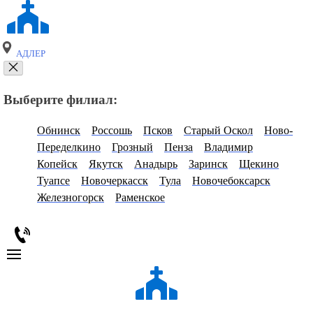
АДЛЕР
Выберите филиал:
Обнинск
Россошь
Псков
Старый Оскол
Ново-
Переделкино
Грозный
Пенза
Владимир
Копейск
Якутск
Анадырь
Заринск
Щекино
Туапсе
Новочеркасск
Тула
Новочебоксарск
Железногорск
Раменское