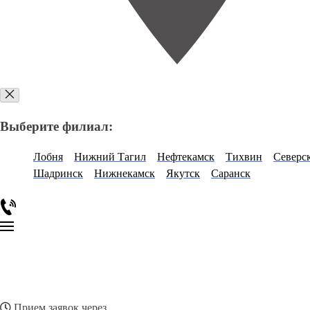
Выберите филиал:
Лобня
Нижний Тагил
Нефтекамск
Тихвин
Северс
Шадринск
Нижнекамск
Якутск
Саранск
Прием заявок через