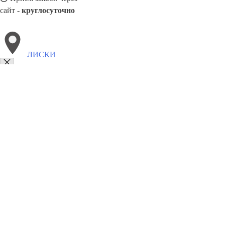
сайт -
круглосуточно
ЛИСКИ
Выберите филиал:
Хасавюрт
Чебоксары
Южно-Сахалинск
Тольятти
Т
Нальчик
Новоуральск
Северск
Сызрань
Сарапул
8(800)5527584
Заказать звонок
Алюминиевые окна в Лисках
Виды
Цены
Сотрудничество
Контакты