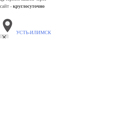
сайт -
круглосуточно
УСТЬ-ИЛИМСК
Выберите филиал:
Чусовой
Чита
Якутск
Энгельс
Чапаевск
Хасавюр
Черемхово
Ухта
Щёлково
8(800)5527584
Заказать звонок
Металлоконструкции в Усть-Илимске
Изготовление
Услуги
Цены
Сотр