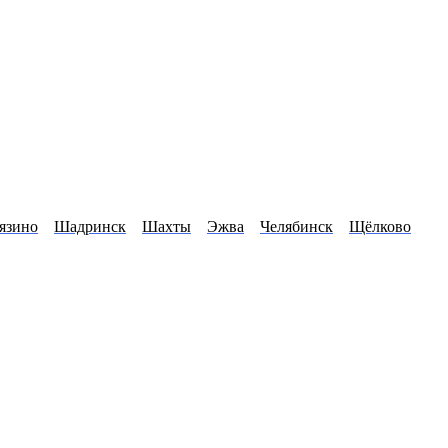
язино
Шадринск
Шахты
Эжва
Челябинск
Щёлково