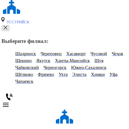
УССУРИЙСК
Выберите филиал:
Шадринск
Череповец
Хасавюрт
Чусовой
Чехов
Щекино
Якутск
Ханты-Мансийск
Шуя
Чайковский
Черногорск
Южно-Сахалинск
Щёлково
Фрязево
Ухта
Элиста
Химки
Уфа
Чапаевск