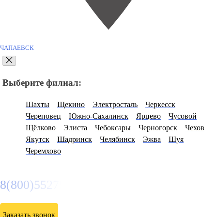
ЧАПАЕВСК
Выберите филиал:
Шахты
Щекино
Электросталь
Черкесск
Череповец
Южно-Сахалинск
Ярцево
Чусовой
Щёлково
Элиста
Чебоксары
Черногорск
Чехов
Якутск
Шадринск
Челябинск
Эжва
Шуя
Черемхово
8(800)5527584
Заказать звонок