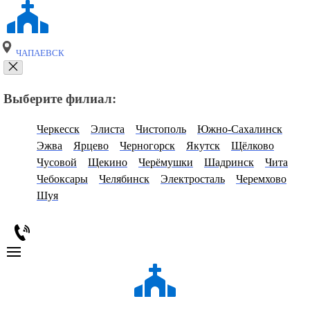
ЧАПАЕВСК
Выберите филиал:
Черкесск
Элиста
Чистополь
Южно-Сахалинск
Эжва
Ярцево
Черногорск
Якутск
Щёлково
Чусовой
Щекино
Черёмушки
Шадринск
Чита
Чебоксары
Челябинск
Электросталь
Черемхово
Шуя