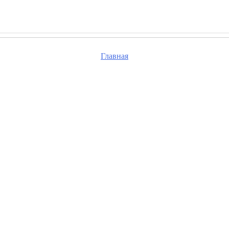
Главная
та, проверьте правильность набранного вами адре