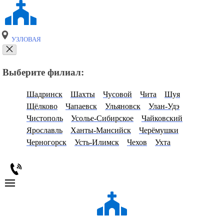
УЗЛОВАЯ
Выберите филиал:
Шадринск
Шахты
Чусовой
Чита
Шуя
Щёлково
Чапаевск
Ульяновск
Улан-Удэ
Чистополь
Усолье-Сибирское
Чайковский
Ярославль
Ханты-Мансийск
Черёмушки
Черногорск
Усть-Илимск
Чехов
Ухта