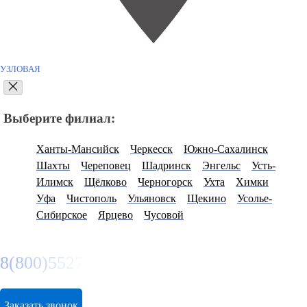
УЗЛОВАЯ
Выберите филиал:
Ханты-Мансийск
Черкесск
Южно-Сахалинск
Шахты
Череповец
Шадринск
Энгельс
Усть-
Илимск
Щёлково
Черногорск
Ухта
Химки
Уфа
Чистополь
Ульяновск
Щекино
Усолье-
Сибирское
Ярцево
Чусовой
8(800)5527584
Заказать звонок