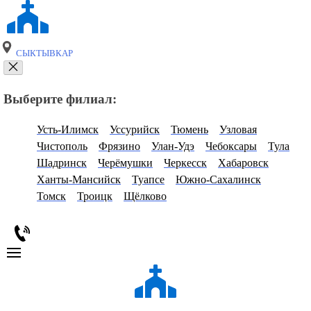
СЫКТЫВКАР
Выберите филиал:
Усть-Илимск
Уссурийск
Тюмень
Узловая
Чистополь
Фрязино
Улан-Удэ
Чебоксары
Тула
Шадринск
Черёмушки
Черкесск
Хабаровск
Ханты-Мансийск
Туапсе
Южно-Сахалинск
Томск
Троицк
Щёлково