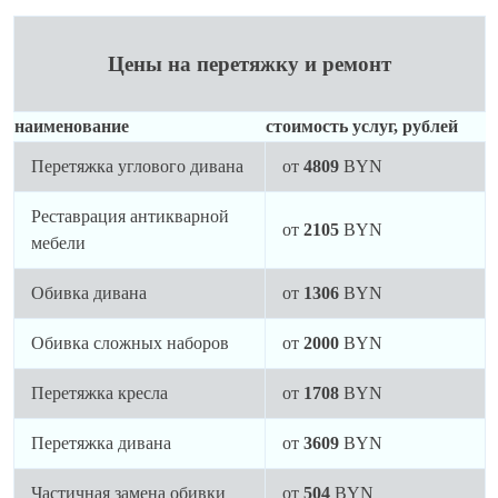
Цены на перетяжку и ремонт
наименование
стоимость услуг, рублей
Перетяжка углового дивана
от
4809
BYN
Реставрация антикварной
от
2105
BYN
мебели
Обивка дивана
от
1306
BYN
Обивка сложных наборов
от
2000
BYN
Перетяжка кресла
от
1708
BYN
Перетяжка дивана
от
3609
BYN
Частичная замена обивки
от
504
BYN