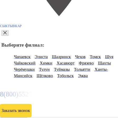
СЫКТЫВКАР
Выберите филиал:
Чапаевск
Элиста
Шадринск
Чехов
Томск
Шуя
Чайковский
Химки
Хасавюрт
Фрязево
Шахты
Черёмушки
Тулун
Туймазы
Тольятти
Ханты-
Мансийск
Щёлково
Тобольск
Эжва
8(800)5527584
Заказать звонок