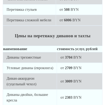
Перетяжка стульев
от
508
BYN
Перетяжка сложной мебели
от
6006
BYN
Цены на перетяжку диванов и тахты
наименование
стоимость услуг, рублей
Диваны трехместные
от
3704
BYN
Угловые диваны (еврокнига)
от
2709
BYN
Диван-аккордеон
от
3009
BYN
(суцельный чехол)
Диваны-двойки, большие
от
2303
BYN
кресла