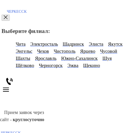
ЧЕРКЕССК
Выберите филиал:
Чита
Электросталь
Шадринск
Элиста
Якутск
Энгельс
Чехов
Чистополь
Ярцево
Чусовой
Шахты
Ярославль
Южно-Сахалинск
Шуя
Щёлково
Черногорск
Эжва
Щекино
Прием заявок через