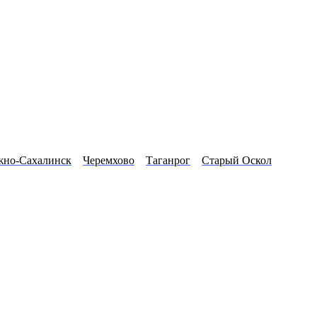
но-Сахалинск
Черемхово
Таганрог
Старый Оскол