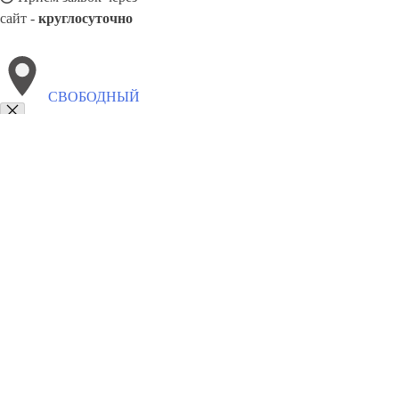
сайт -
круглосуточно
СВОБОДНЫЙ
Выберите филиал:
Фрязино
Ярославль
Чистополь
Тобольск
Усолье-С
Сургут
Шахты
Эжва
Сергиев Посад
8(800)5527584
Заказать звонок
Алюминиевые окна в Свободном
Виды
Цены
Сотрудничество
Контак