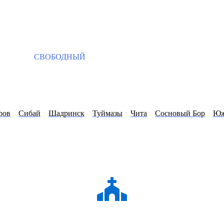
СВОБОДНЫЙ
ров
Сибай
Шадринск
Туймазы
Чита
Сосновый Бор
Юж