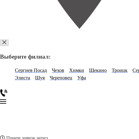
Выберите филиал:
Сергиев Посад
Чехов
Химки
Щекино
Троицк
Се
Элиста
Шуя
Череповец
Уфа
Прием заявок через