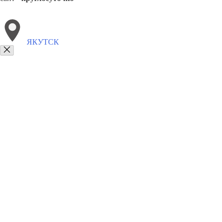
ЯКУТСК
Выберите филиал:
Ярцево
Ярославль
8(800)5527584
Заказать звонок
Столешницы в Якутске
Услуги
Цены
Сотрудничество
Контакты