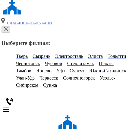
СЛАВЯНСК-НА-КУБАНИ
Выберите филиал:
Тверь
Сызрань
Электросталь
Элиста
Тольятти
Черногорск
Чусовой
Стерлитамак
Шахты
Тамбов
Ярцево
Уфа
Сургут
Южно-Сахалинск
Улан-Удэ
Черкесск
Солнечногорск
Усолье-
Сибирское
Сунжа