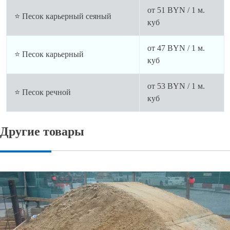
от
51
BYN / 1 м.
⭐ Песок карьерный сеяный
куб
от
47
BYN / 1 м.
⭐ Песок карьерный
куб
от
53
BYN / 1 м.
⭐ Песок речной
куб
Другие товары