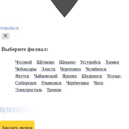
ТОБОЛЬСК
Выберите филиал:
Чусовой
Щёлково
Щекино
Уссурийск
Химки
Чебоксары
Элиста
Череповец
Челябинск
Якутск
Чайковский
Ярцево
Шадринск
Усолье-
Сибирское
Ульяновск
Черёмушки
Чита
Электросталь
Троицк
8(800)5527584
Заказать звонок