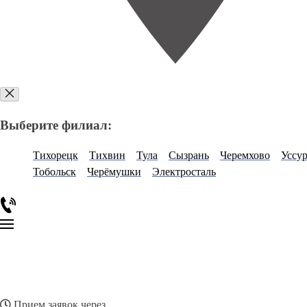
Выберите филиал:
Тихорецк
Тихвин
Тула
Сызрань
Черемхово
Уссу
Тобольск
Черёмушки
Электросталь
Прием заявок через