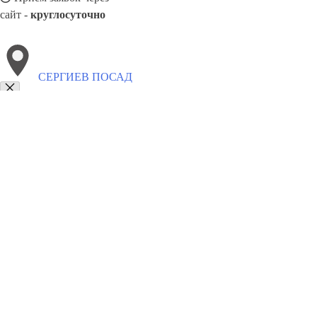
сайт -
круглосуточно
СЕРГИЕВ ПОСАД
Выберите филиал:
Сызрань
Черемхово
Энгельс
Сургут
Смоленск
У
Ставрополь
Химки
Хасавюрт
8(800)5527584
Заказать звонок
Столешницы в Сергиев Посаде
Услуги
Цены
Сотрудничество
Контак