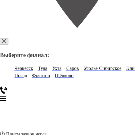
Выберите филиал:
Черкесск
Тула
Ухта
Саров
Усолье-Сибирское
Эли
Посад
Фрязино
Щёлково
Прием заявок через