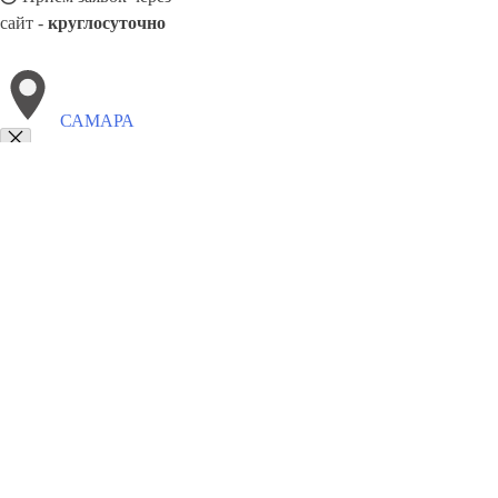
сайт -
круглосуточно
САМАРА
Выберите филиал:
Сарапул
Уссурийск
Черемхово
Томск
Свободный
Серпухов
Усолье-Сибирское
Стерлитамак
8(800)5527584
Заказать звонок
Песок в Самаре
Виды
Услуги
Цены
Сотрудничество
Контакты