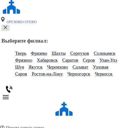
ОРЕХОВО-ЗУЕВО
Выберите филиал:
Тверь
Фрязево
Шахты
Серпухов
Соликамск
Фрязино
Хабаровск
Саратов
Серов
Улан-Удэ
Шуя
Якутск
Черемхово
Салават
Узловая
Саров
Ростов-на-Дону
Черногорск
Черкесск
Прием заявок через