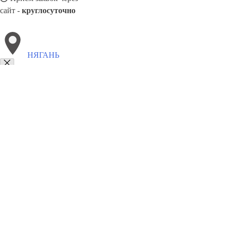
сайт -
круглосуточно
НЯГАНЬ
Выберите филиал:
Рязань
Озёрск
Эжва
Электросталь
Обнинск
Росс
Чехов
Узловая
8(800)5527584
Заказать звонок
Столешницы в Нягани
Услуги
Цены
Сотрудничество
Контакты