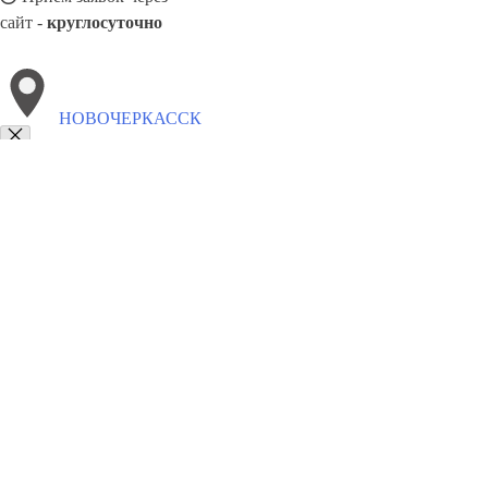
сайт -
круглосуточно
НОВОЧЕРКАССК
Выберите филиал:
Чебоксары
Санкт-Петербург
Первоуральск
Снежинс
Отрадный
Октябрьский
Щекино
Рязань
Электрост
8(800)5527584
Заказать звонок
Обивка мебели в Новочеркасске
Виды
Ткани
Цены
Сотрудничество
Ко