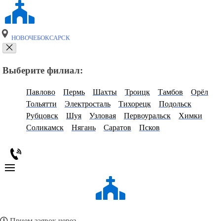
НОВОЧЕБОКСАРСК
Выберите филиал:
Павлово
Пермь
Шахты
Троицк
Тамбов
Орёл
Тольятти
Электросталь
Тихорецк
Подольск
Рубцовск
Шуя
Узловая
Первоуральск
Химки
Соликамск
Нягань
Саратов
Псков
Прием заявок через