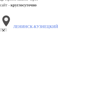
сайт -
круглосуточно
ЛЕНИНСК-КУЗНЕЦКИЙ
Выберите филиал:
Новочебоксарск
Хабаровск
Лыткарино
Череповец
Салехард
Сыктывкар
Новоуральск
8(800)5527584
Заказать звонок
Столешницы в Ленинск-Кузнецком
Услуги
Цены
Сотрудничество
Кон