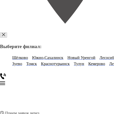
Выберите филиал:
Щёлково
Южно-Сахалинск
Новый Уренгой
Лесосиб
Зуево
Томск
Краснотурьинск
Тулун
Кемерово
Ле
Прием заявок через