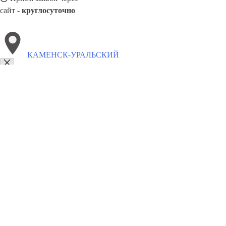
сайт -
круглосуточно
КАМЕНСК-УРАЛЬСКИЙ
Выберите филиал:
Новочебоксарск
Псков
Магнитогорск
Свободный
Невинномысск
Кызыл
Черногорск
Эжва
Клинцы
8(800)5527584
Заказать звонок
Песок в Каменск-Уральском
Виды
Услуги
Цены
Сотрудничество
Конт