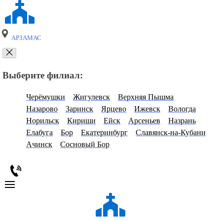
АРЗАМАС
Выберите филиал:
Черёмушки
Жигулевск
Верхняя Пышма
Назарово
Заринск
Ярцево
Ижевск
Вологда
Норильск
Кириши
Ейск
Арсеньев
Назрань
Елабуга
Бор
Екатеринбург
Славянск-на-Кубани
Ачинск
Сосновый Бор