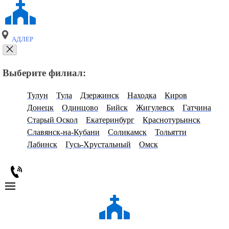
АДЛЕР
Выберите филиал:
Тулун
Тула
Дзержинск
Находка
Киров
Донецк
Одинцово
Бийск
Жигулевск
Гатчина
Старый Оскол
Екатеринбург
Краснотурьинск
Славянск-на-Кубани
Соликамск
Тольятти
Лабинск
Гусь-Хрустальный
Омск